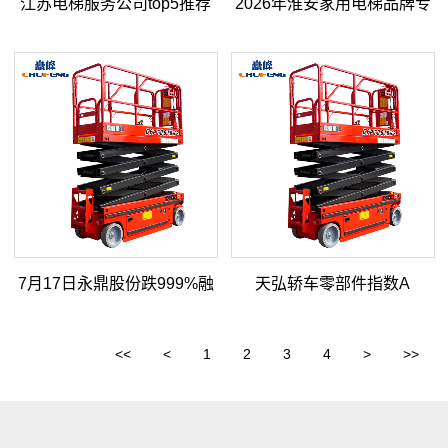
江苏电梯服务公司top5推荐
2026年淮安家用电梯品牌专
2025
业测评与选购攻略
7月17日永鼎股份跌999%融
天弘轿车零部件指数A
通工业趋势臻选股票A基金重
<<
<
1
2
3
4
>
>>
仓该股