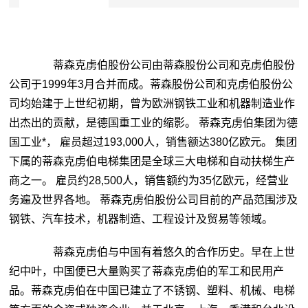
蒂森克虏伯股份公司由蒂森股份公司和克虏伯股份
公司于1999年3月合并而成。蒂森股份公司和克虏伯股份公
司均始建于上世纪初期，曾为欧洲钢铁工业和机器制造业作
出杰出的贡献，是德国重工业的缩影。 蒂森克虏伯集团为德
国工业*， 雇员超过193,000人，销售额达380亿欧元。 集团
下属的蒂森克虏伯电梯集团是全球三大电梯和自动扶梯生产
商之一。 雇员约28,500人，销售额约为35亿欧元，经营业
务遍及世界各地。 蒂森克虏伯股份公司目前的产品范围涉及
钢铁、汽车技术，机器制造、工程设计及贸易等领域。
蒂森克虏伯与中国有着悠久的合作历史。早在上世
纪中叶，中国便已大量购买了蒂森克虏伯的军工和民用产
品。蒂森克虏伯在中国已建立了不锈钢、塑料、机械、电梯