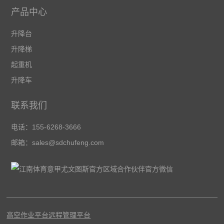
产品中心
升降台
升降梯
起重机
升降车
联系我们
电话：155-6268-3666
邮箱：sales@sdchufeng.com
高空作业平台远程管理平台