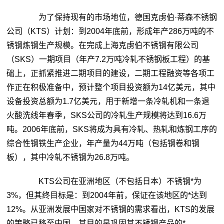
为了保持现有的市场地位，德国克虏伯·蒂森不锈钢
公司（KTS）计划：到2004年底前，形成年产286万吨的不
锈钢炼钢生产规模。在完成上海克虏伯不锈钢有限公司
（SKS）一期项目（年产7.2万吨冷轧不锈钢板工程）的基
础上，正抓紧推进二期项目的建设，二期工程融资等各项工
作正在积极准备中，预计整个项目投资额为14亿美元，其中
设备投资总额为1.7亿美元，用于新增一条冷轧机和一条退
火酸洗线年春季，SKS公司的冷轧生产规模将达到16.6万
吨。2006年底前，SKS将成为具有冷轧、热轧和炼钢工序的
综合性钢铁生产企业，年产量为44万吨（包括钢卷和钢
板），其中冷轧不锈钢为26.8万吨。
KTS公司在亚洲地区（不包括日本）不锈钢*为
3%，但其终目标是：到2004年前，保证在该地区的*达到
12%。从亚洲发展中国家对不锈钢的需求看出，KTS的发展
的策略已移至中国，其目的是巩固其不锈钢产品的*。