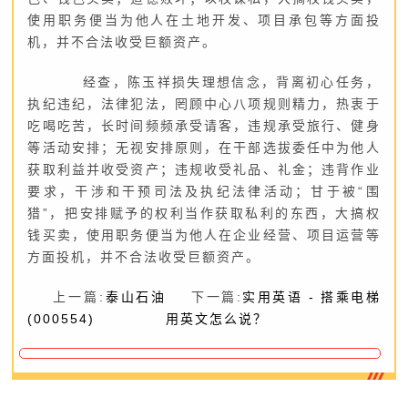
使用职务便当为他人在土地开发、项目承包等方面投
机，并不合法收受巨额资产。
经查，陈玉祥损失理想信念，背离初心任务，
执纪违纪，法律犯法，罔顾中心八项规则精力，热衷于
吃喝吃苦，长时间频频承受请客，违规承受旅行、健身
等活动安排；无视安排原则，在干部选拔委任中为他人
获取利益并收受资产；违规收受礼品、礼金；违背作业
要求，干涉和干预司法及执纪法律活动；甘于被“围
猎”，把安排赋予的权利当作获取私利的东西，大搞权
钱买卖，使用职务便当为他人在企业经营、项目运营等
方面投机，并不合法收受巨额资产。
上一篇:
泰山石油
下一篇:
实用英语 - 搭乘电梯
(000554)
用英文怎么说？