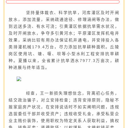
坚持量体裁衣、科学抗旱，河库灌区及时开闸
放水，添加流量，采纳疏通途径、修理涵闸等办法，做
到远送多浇、有水可浇；引黄灌区依据抗旱需水状况，
及时开闸放水，争夺多引黄河水；平原灌区发挥机电井
效果，采纳比较有用办法保证机井通电，并安排投入各
类排灌机械179.4万台，尽力添加抗旱耕种面积。丘陵
岗区使用坑、塘、堰、坝等小型水利工程安排抗旱耕
种。夏播以来，全省累计抗旱洒水7977.3万亩次，耕
种进展与终年适当。
经查，王一新损失理想信念，背离初心任务，
结交政治骗子，对立安排检查；违背安排原则，隐秘不
报家庭房产状况，在安排说话时不如实阐明问题，违规
选拔委任干部并收受资产；违规收受礼金，承受私营企
业主贱价装饰，使用职权为特定关系人获取利益，搞权
色、钱色买卖；道德败坏；以权谋私，大搞权钱买卖，