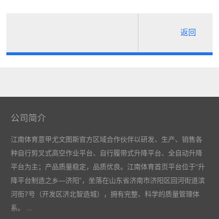
返回
公司简介
江南体育意甲尤文图斯官方区域合作伙伴以研发、生产、销售各
种自行剪叉式高空作业平台、自行履带式升降平台、全自动升降
平台为主；产品质量稳定，品质优良。江南体育首页平台位于“升
降平台制造之乡—济阳”，坐落在山东省济南市济阳区回河街道滨
河街7号（开发区济北智造城），拥有完整、科学的质量管理体
系。 ...